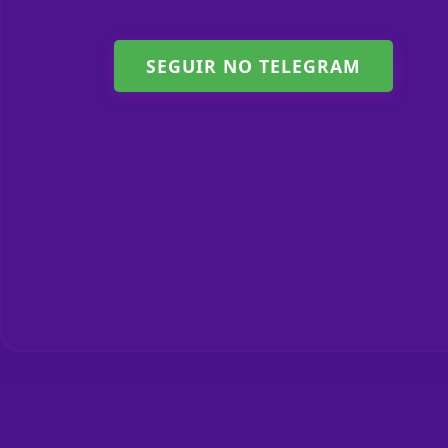
SEGUIR NO TELEGRAM