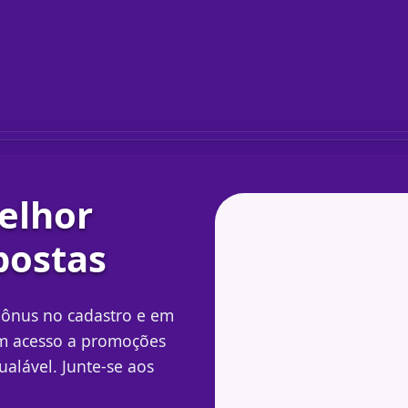
elhor
postas
bônus no cadastro e em
em acesso a promoções
ualável. Junte-se aos