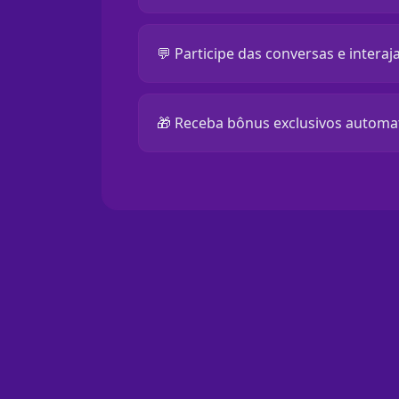
💬 Participe das conversas e interaj
🎁 Receba bônus exclusivos autom