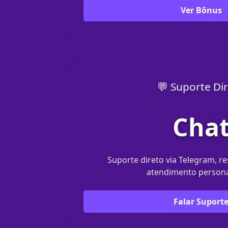
Ver Bônus
💬 Suporte Di
Cha
Suporte direto via Telegram, r
atendimento persona
Falar Suport