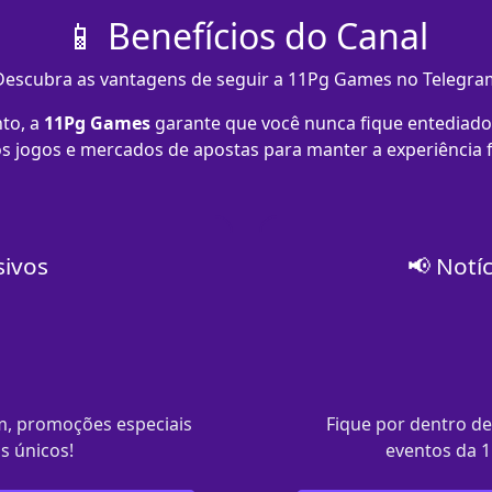
📱 Benefícios do Canal
Descubra as vantagens de seguir a 11Pg Games no Telegra
to, a
11Pg Games
garante que você nunca fique entediado
 jogos e mercados de apostas para manter a experiência 
sivos
📢 Notí
m, promoções especiais
Fique por dentro d
s únicos!
eventos da 