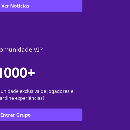
Ver Notícias
Comunidade VIP
1000+
unidade exclusiva de jogadores e
rtilhe experiências!
Entrar Grupo