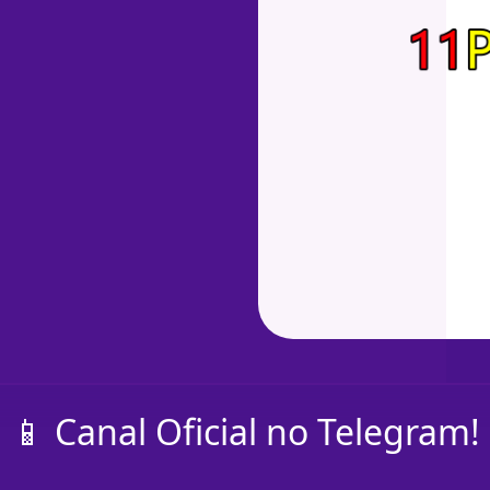
📱 Canal Oficial no Telegram!