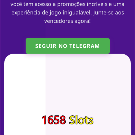
você tem acesso a promoções incríveis e uma
experiência de jogo inigualável. Junte-se aos
vencedores agora!
SEGUIR NO TELEGRAM