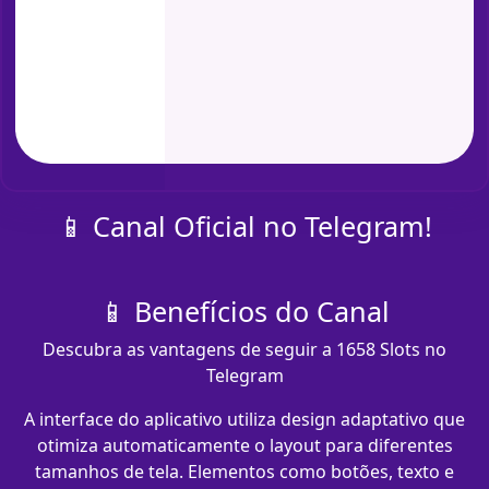
📱 Canal Oficial no Telegram!
📱 Benefícios do Canal
Descubra as vantagens de seguir a 1658 Slots no
Telegram
A interface do aplicativo utiliza design adaptativo que
otimiza automaticamente o layout para diferentes
tamanhos de tela. Elementos como botões, texto e