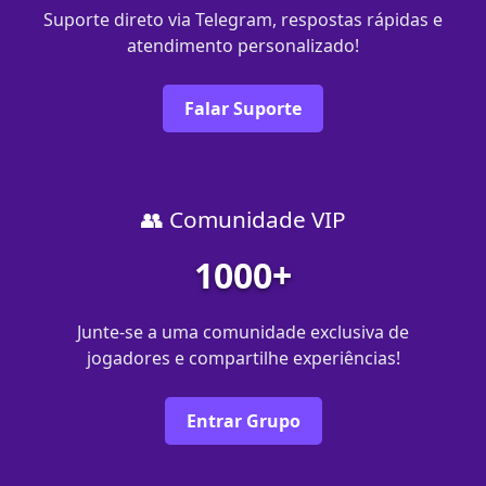
Suporte direto via Telegram, respostas rápidas e
atendimento personalizado!
Falar Suporte
👥 Comunidade VIP
1000+
Junte-se a uma comunidade exclusiva de
jogadores e compartilhe experiências!
Entrar Grupo