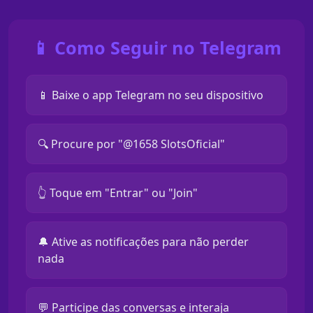
📱 Como Seguir no Telegram
📱 Baixe o app Telegram no seu dispositivo
🔍 Procure por "@1658 SlotsOficial"
👆 Toque em "Entrar" ou "Join"
🔔 Ative as notificações para não perder
nada
💬 Participe das conversas e interaja