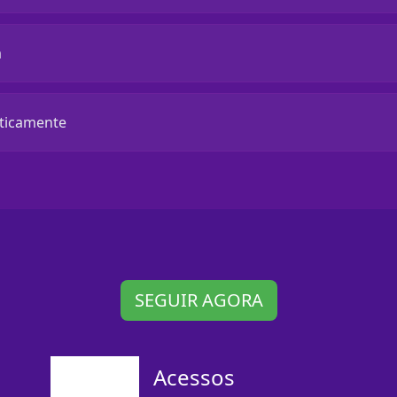
a
aticamente
SEGUIR AGORA
Acessos