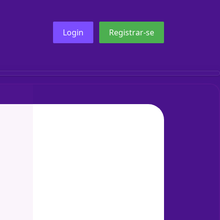
Login
Registrar-se