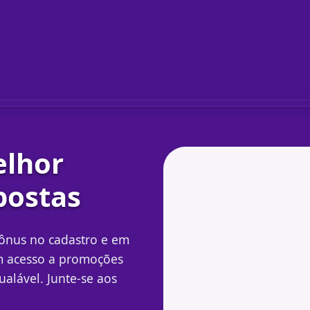
elhor
postas
ônus no cadastro e em
m acesso a promoções
ualável. Junte-se aos