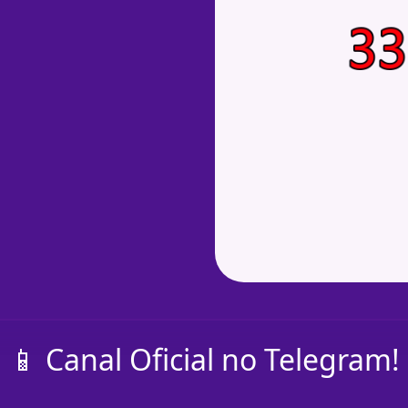
📱 Canal Oficial no Telegram!