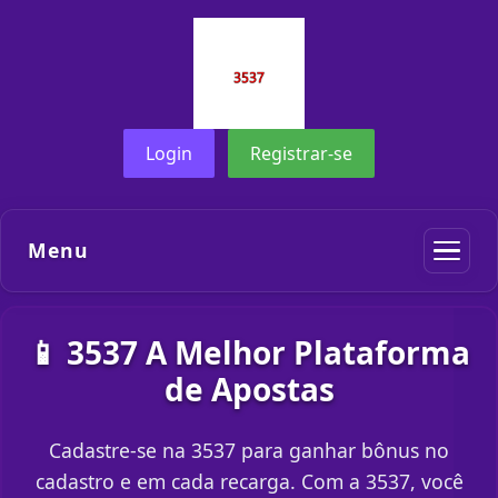
Login
Registrar-se
Menu
📱 3537 A Melhor Plataforma
de Apostas
Cadastre-se na 3537 para ganhar bônus no
cadastro e em cada recarga. Com a 3537, você