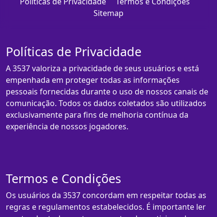
Políticas de Privacidade
Termos e Condições
Sitemap
Políticas de Privacidade
A 3537 valoriza a privacidade de seus usuários e está
empenhada em proteger todas as informações
pessoais fornecidas durante o uso de nossos canais de
comunicação. Todos os dados coletados são utilizados
exclusivamente para fins de melhoria contínua da
experiência de nossos jogadores.
Termos e Condições
Os usuários da 3537 concordam em respeitar todas as
regras e regulamentos estabelecidos. É importante ler