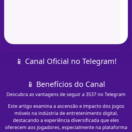
📱 Canal Oficial no Telegram!
📱 Benefícios do Canal
Descubra as vantagens de seguir a 3537 no Telegram
Este artigo examina a ascensão e impacto dos jogos
móveis na indústria de entretenimento digital,
destacando a experiência diversificada que eles
oferecem aos jogadores, especialmente na plataforma