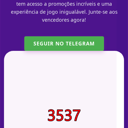
tem acesso a promoções incríveis e uma
experiência de jogo inigualável. Junte-se aos
vencedores agora!
SEGUIR NO TELEGRAM