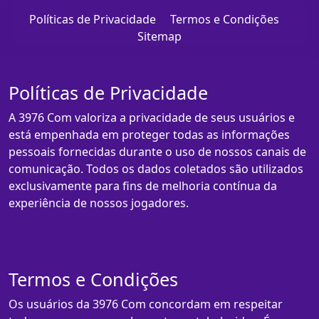
Políticas de Privacidade
Termos e Condições
Sitemap
Políticas de Privacidade
A 3976 Com valoriza a privacidade de seus usuários e
está empenhada em proteger todas as informações
pessoais fornecidas durante o uso de nossos canais de
comunicação. Todos os dados coletados são utilizados
exclusivamente para fins de melhoria contínua da
experiência de nossos jogadores.
Termos e Condições
Os usuários da 3976 Com concordam em respeitar