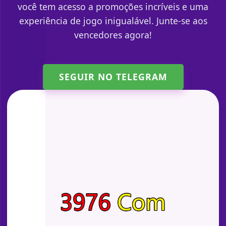
você tem acesso a promoções incríveis e uma
experiência de jogo inigualável. Junte-se aos
vencedores agora!
SEGUIR NO TELEGRAM