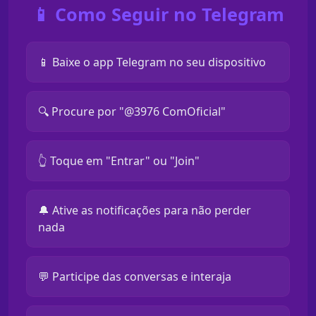
📱 Como Seguir no Telegram
📱 Baixe o app Telegram no seu dispositivo
🔍 Procure por "@3976 ComOficial"
👆 Toque em "Entrar" ou "Join"
🔔 Ative as notificações para não perder
nada
💬 Participe das conversas e interaja