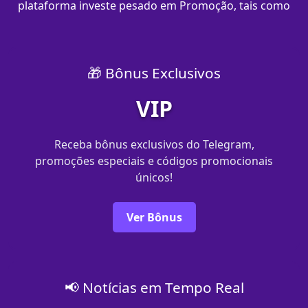
plataforma investe pesado em Promoção, tais como
🎁 Bônus Exclusivos
VIP
Receba bônus exclusivos do Telegram,
promoções especiais e códigos promocionais
únicos!
Ver Bônus
📢 Notícias em Tempo Real