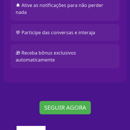
🔔 Ative as notificações para não perder
nada
💬 Participe das conversas e interaja
🎁 Receba bônus exclusivos
automaticamente
SEGUIR AGORA