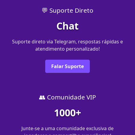
💬 Suporte Direto
Chat
Suporte direto via Telegram, respostas rápidas e
atendimento personalizado!
Falar Suporte
👥 Comunidade VIP
1000+
Junte-se a uma comunidade exclusiva de