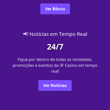
Ver Bônus
📢 Notícias em Tempo Real
24/7
Fique por dentro de todas as novidades,
promoções e eventos da 3F Casino em tempo
real!
Ver Notícias