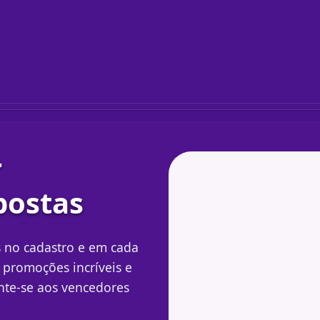
r
postas
 no cadastro e em cada
 promoções incríveis e
unte-se aos vencedores