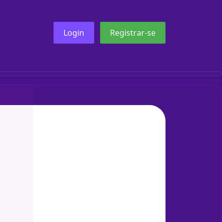
Login
Registrar-se