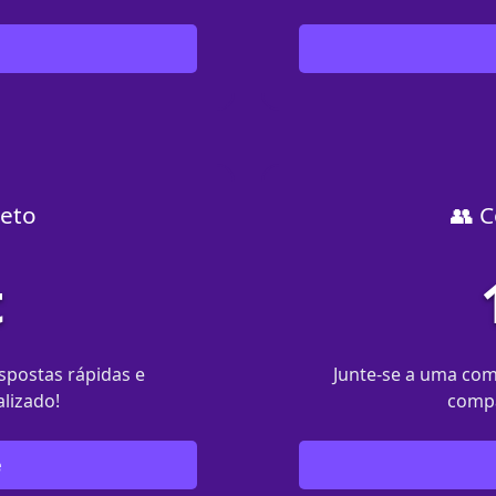
reto
👥 
t
espostas rápidas e
Junte-se a uma com
lizado!
compa
e