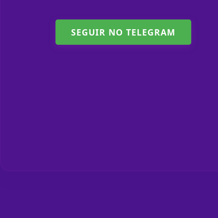
SEGUIR NO TELEGRAM