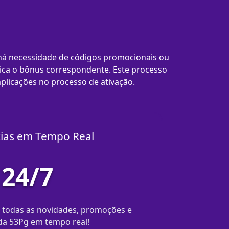
há necessidade de códigos promocionais ou
lica o bônus correspondente. Este processo
licações no processo de ativação.
cias em Tempo Real
24/7
e todas as novidades, promoções e
da 53Pg em tempo real!