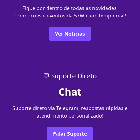
Fique por dentro de todas as novidades,
promoções e eventos da 57Win em tempo real!
Ver Notícias
💬 Suporte Direto
Chat
Suporte direto via Telegram, respostas rápidas e
atendimento personalizado!
Falar Suporte