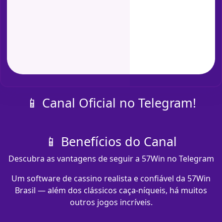
📱 Canal Oficial no Telegram!
📱 Benefícios do Canal
Descubra as vantagens de seguir a 57Win no Telegram
Um software de cassino realista e confiável da 57Win
Brasil — além dos clássicos caça-níqueis, há muitos
outros jogos incríveis.