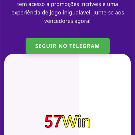
tem acesso a promoções incríveis e uma
experiência de jogo inigualável. Junte-se aos
vencedores agora!
SEGUIR NO TELEGRAM