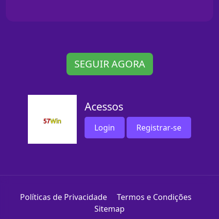
SEGUIR AGORA
Acessos
Login
Registrar-se
Políticas de Privacidade
Termos e Condições
Sitemap