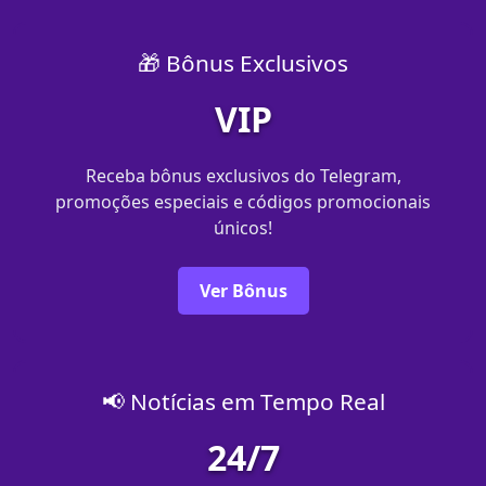
🎁 Bônus Exclusivos
VIP
Receba bônus exclusivos do Telegram,
promoções especiais e códigos promocionais
únicos!
Ver Bônus
📢 Notícias em Tempo Real
24/7