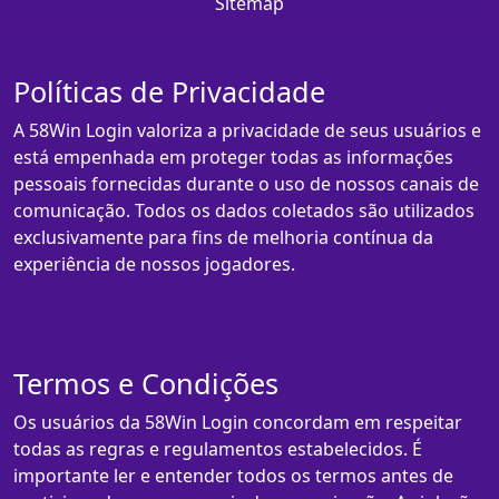
Sitemap
Políticas de Privacidade
A 58Win Login valoriza a privacidade de seus usuários e
está empenhada em proteger todas as informações
pessoais fornecidas durante o uso de nossos canais de
comunicação. Todos os dados coletados são utilizados
exclusivamente para fins de melhoria contínua da
experiência de nossos jogadores.
Termos e Condições
Os usuários da 58Win Login concordam em respeitar
todas as regras e regulamentos estabelecidos. É
importante ler e entender todos os termos antes de