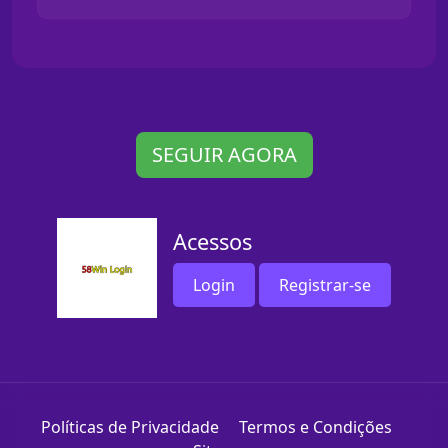
SEGUIR AGORA
Acessos
Login
Registrar-se
Políticas de Privacidade
Termos e Condições