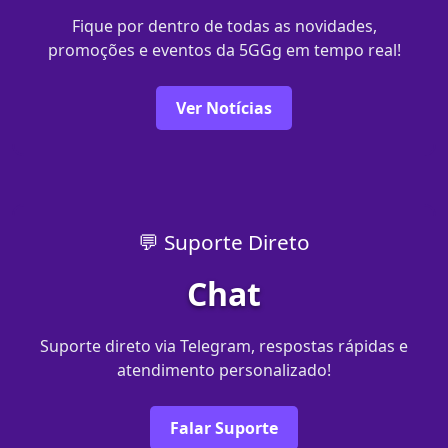
Fique por dentro de todas as novidades,
promoções e eventos da 5GGg em tempo real!
Ver Notícias
💬 Suporte Direto
Chat
Suporte direto via Telegram, respostas rápidas e
atendimento personalizado!
Falar Suporte