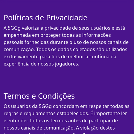
Políticas de Privacidade
A 5GGg valoriza a privacidade de seus usuários e está
empenhada em proteger todas as informações
pessoais fornecidas durante o uso de nossos canais de
comunicação. Todos os dados coletados são utilizados
exclusivamente para fins de melhoria contínua da
experiência de nossos jogadores.
Termos e Condições
Os usuários da 5GGg concordam em respeitar todas as
regras e regulamentos estabelecidos. É importante ler
e entender todos os termos antes de participar de
nossos canais de comunicação. A violação destes