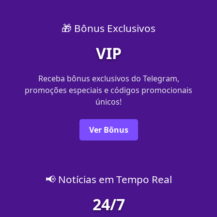
🎁 Bônus Exclusivos
VIP
Receba bônus exclusivos do Telegram,
promoções especiais e códigos promocionais
únicos!
Ver Bônus
📢 Notícias em Tempo Real
24/7