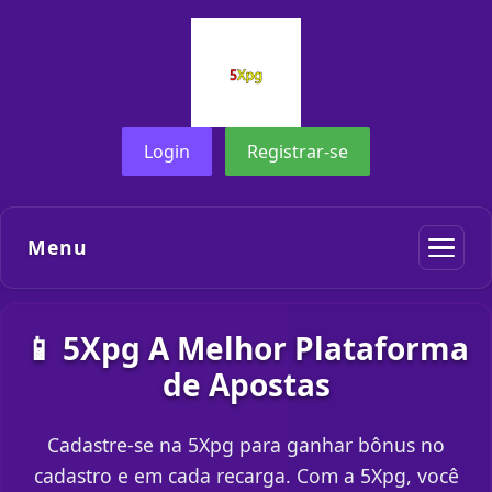
Login
Registrar-se
Menu
📱 5Xpg A Melhor Plataforma
de Apostas
Cadastre-se na 5Xpg para ganhar bônus no
cadastro e em cada recarga. Com a 5Xpg, você