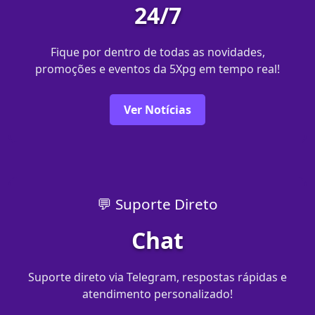
24/7
Fique por dentro de todas as novidades,
promoções e eventos da 5Xpg em tempo real!
Ver Notícias
💬 Suporte Direto
Chat
Suporte direto via Telegram, respostas rápidas e
atendimento personalizado!