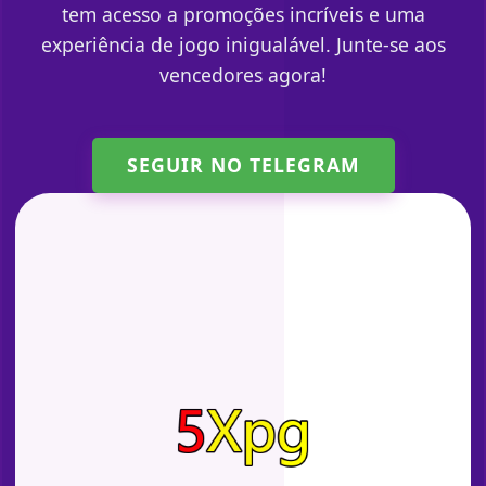
tem acesso a promoções incríveis e uma
experiência de jogo inigualável. Junte-se aos
vencedores agora!
SEGUIR NO TELEGRAM