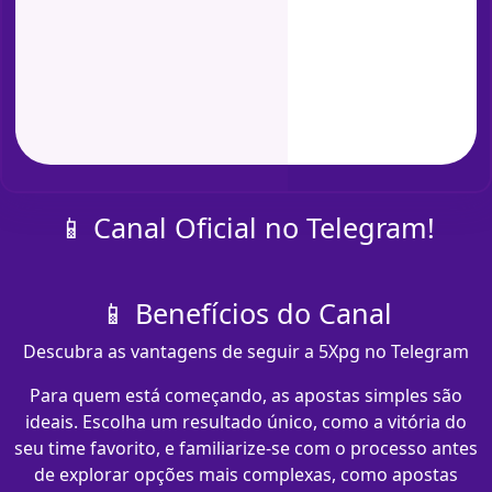
📱 Canal Oficial no Telegram!
📱 Benefícios do Canal
Descubra as vantagens de seguir a 5Xpg no Telegram
Para quem está começando, as apostas simples são
ideais. Escolha um resultado único, como a vitória do
seu time favorito, e familiarize-se com o processo antes
de explorar opções mais complexas, como apostas