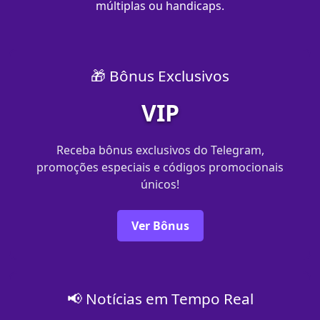
múltiplas ou handicaps.
🎁 Bônus Exclusivos
VIP
Receba bônus exclusivos do Telegram,
promoções especiais e códigos promocionais
únicos!
Ver Bônus
📢 Notícias em Tempo Real