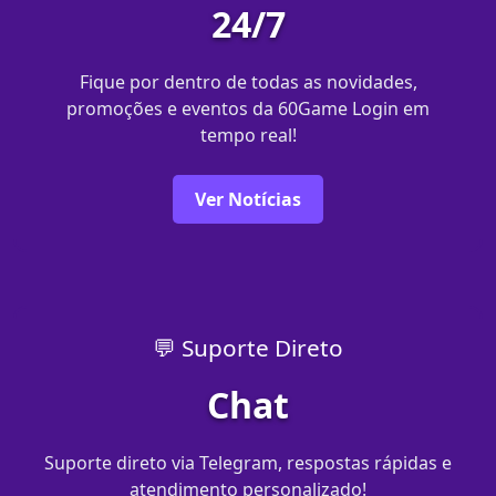
24/7
Fique por dentro de todas as novidades,
promoções e eventos da 60Game Login em
tempo real!
Ver Notícias
💬 Suporte Direto
Chat
Suporte direto via Telegram, respostas rápidas e
atendimento personalizado!