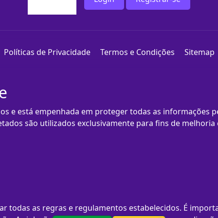
Políticas de Privacidade
Termos e Condições
Sitemap
de
ários e está empenhada em proteger todas as informações p
tados são utilizados exclusivamente para fins de melhoria
r todas as regras e regulamentos estabelecidos. É importa