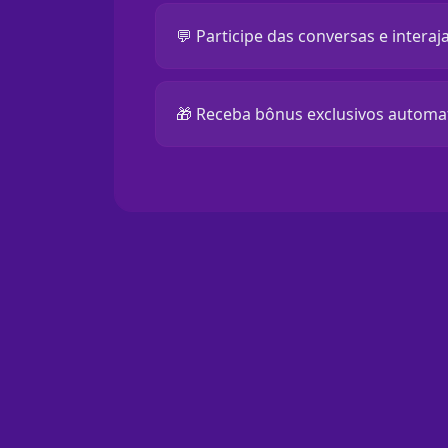
💬 Participe das conversas e interaj
🎁 Receba bônus exclusivos autom