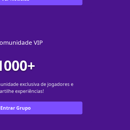
Comunidade VIP
1000+
unidade exclusiva de jogadores e
rtilhe experiências!
Entrar Grupo