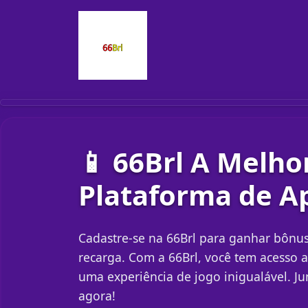
📱 66Brl A Melho
Plataforma de A
Cadastre-se na 66Brl para ganhar bônu
recarga. Com a 66Brl, você tem acesso a
uma experiência de jogo inigualável. J
agora!