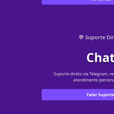
💬 Suporte Di
Cha
Suporte direto via Telegram, r
atendimento persona
Falar Suport