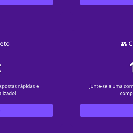
reto
👥 
t
espostas rápidas e
Junte-se a uma com
lizado!
compa
e