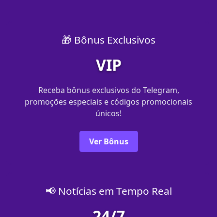
🎁 Bônus Exclusivos
VIP
Receba bônus exclusivos do Telegram,
promoções especiais e códigos promocionais
únicos!
Ver Bônus
📢 Notícias em Tempo Real
24/7