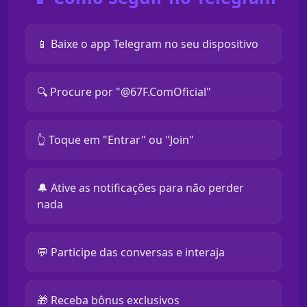
📱 Baixe o app Telegram no seu dispositivo
🔍 Procure por "@67F.ComOficial"
👆 Toque em "Entrar" ou "Join"
🔔 Ative as notificações para não perder
nada
💬 Participe das conversas e interaja
🎁 Receba bônus exclusivos