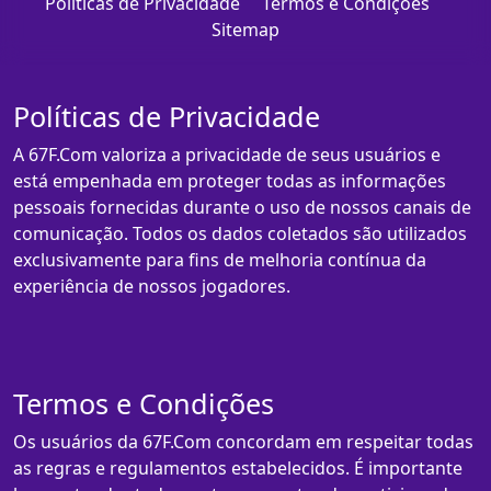
Políticas de Privacidade
Termos e Condições
Sitemap
Políticas de Privacidade
A 67F.Com valoriza a privacidade de seus usuários e
está empenhada em proteger todas as informações
pessoais fornecidas durante o uso de nossos canais de
comunicação. Todos os dados coletados são utilizados
exclusivamente para fins de melhoria contínua da
experiência de nossos jogadores.
Termos e Condições
Os usuários da 67F.Com concordam em respeitar todas
as regras e regulamentos estabelecidos. É importante