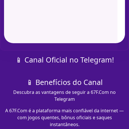
📱 Canal Oficial no Telegram!
📱 Benefícios do Canal
Descubra as vantagens de seguir a 67F.Com no
Telegram
A 67F.Com é a plataforma mais confiável da internet —
com jogos quentes, bônus oficiais e saques
instantâneos.