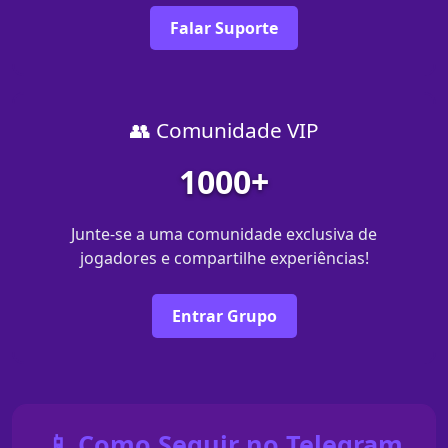
Falar Suporte
👥 Comunidade VIP
1000+
Junte-se a uma comunidade exclusiva de
jogadores e compartilhe experiências!
Entrar Grupo
📱 Como Seguir no Telegram