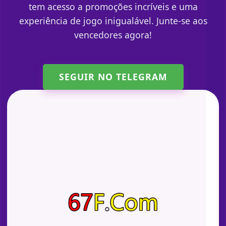
tem acesso a promoções incríveis e uma
experiência de jogo inigualável. Junte-se aos
vencedores agora!
SEGUIR NO TELEGRAM