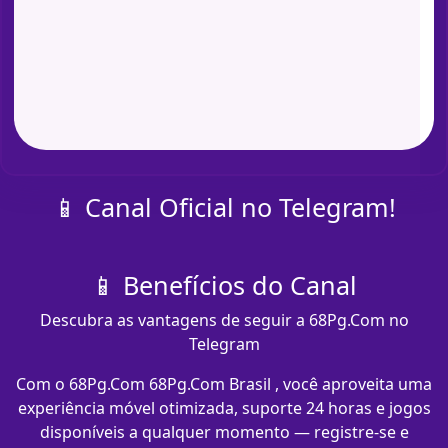
📱 Canal Oficial no Telegram!
📱 Benefícios do Canal
Descubra as vantagens de seguir a 68Pg.Com no
Telegram
Com o 68Pg.Com 68Pg.Com Brasil , você aproveita uma
experiência móvel otimizada, suporte 24 horas e jogos
disponíveis a qualquer momento — registre-se e