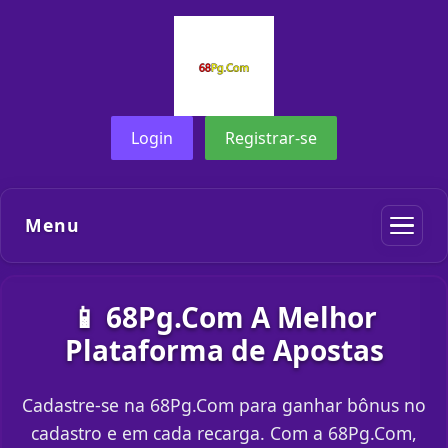
Login
Registrar-se
Menu
📱 68Pg.Com A Melhor
Plataforma de Apostas
Cadastre-se na 68Pg.Com para ganhar bônus no
cadastro e em cada recarga. Com a 68Pg.Com,