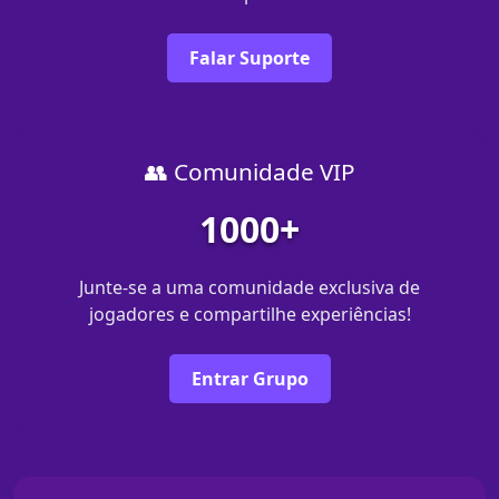
Falar Suporte
👥 Comunidade VIP
1000+
Junte-se a uma comunidade exclusiva de
jogadores e compartilhe experiências!
Entrar Grupo