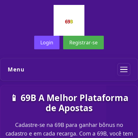
Login
Registrar-se
Menu
📱 69B A Melhor Plataforma
de Apostas
Cadastre-se na 69B para ganhar bônus no
cadastro e em cada recarga. Com a 69B, você tem