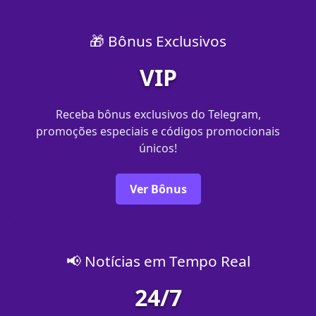
🎁 Bônus Exclusivos
VIP
Receba bônus exclusivos do Telegram,
promoções especiais e códigos promocionais
únicos!
Ver Bônus
📢 Notícias em Tempo Real
24/7