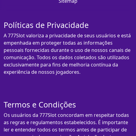
Sitemap
Políticas de Privacidade
A 777Slot valoriza a privacidade de seus usuários e está
empenhada em proteger todas as informações
pessoais fornecidas durante o uso de nossos canais de
comunicação. Todos os dados coletados são utilizados
exclusivamente para fins de melhoria contínua da
experiência de nossos jogadores.
Termos e Condições
Os usuários da 777Slot concordam em respeitar todas
as regras e regulamentos estabelecidos. É importante
ler e entender todos os termos antes de participar de