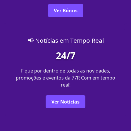
Ver Bônus
📢 Notícias em Tempo Real
24/7
Fique por dentro de todas as novidades,
promoções e eventos da 77R Com em tempo
real!
Ver Notícias