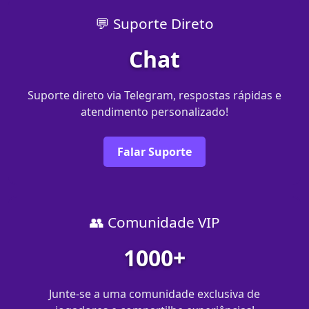
💬 Suporte Direto
Chat
Suporte direto via Telegram, respostas rápidas e
atendimento personalizado!
Falar Suporte
👥 Comunidade VIP
1000+
Junte-se a uma comunidade exclusiva de