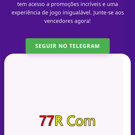
tem acesso a promoções incríveis e uma
experiência de jogo inigualável. Junte-se aos
vencedores agora!
SEGUIR NO TELEGRAM