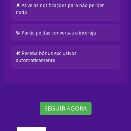
🔔 Ative as notificações para não perder
nada
💬 Participe das conversas e interaja
🎁 Receba bônus exclusivos
automaticamente
SEGUIR AGORA