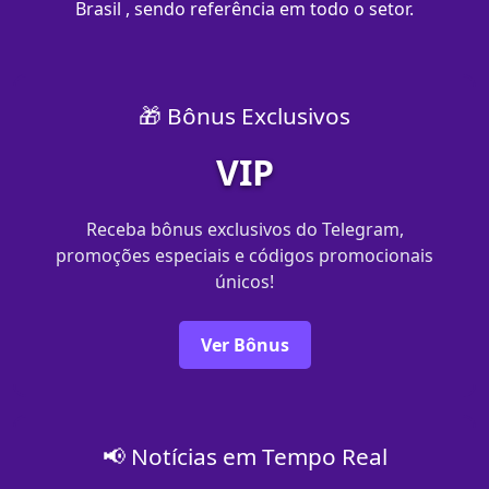
Brasil , sendo referência em todo o setor.
🎁 Bônus Exclusivos
VIP
Receba bônus exclusivos do Telegram,
promoções especiais e códigos promocionais
únicos!
Ver Bônus
📢 Notícias em Tempo Real