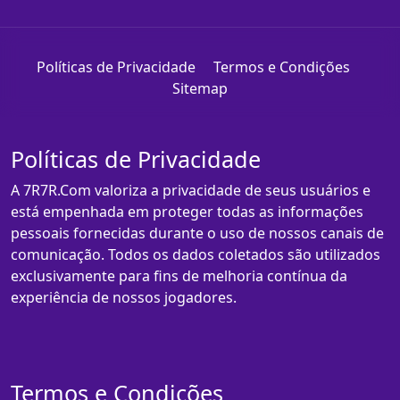
Políticas de Privacidade
Termos e Condições
Sitemap
Políticas de Privacidade
A 7R7R.Com valoriza a privacidade de seus usuários e
está empenhada em proteger todas as informações
pessoais fornecidas durante o uso de nossos canais de
comunicação. Todos os dados coletados são utilizados
exclusivamente para fins de melhoria contínua da
experiência de nossos jogadores.
Termos e Condições