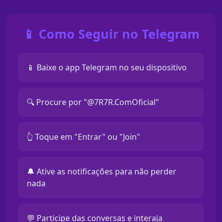
📱 Como Seguir no Telegram
📱 Baixe o app Telegram no seu dispositivo
🔍 Procure por "@7R7R.ComOficial"
👆 Toque em "Entrar" ou "Join"
🔔 Ative as notificações para não perder
nada
💬 Participe das conversas e interaja