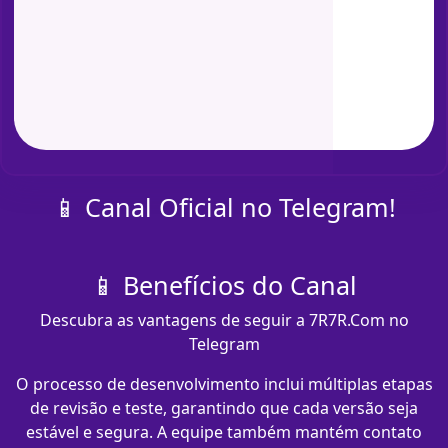
📱 Canal Oficial no Telegram!
📱 Benefícios do Canal
Descubra as vantagens de seguir a 7R7R.Com no
Telegram
O processo de desenvolvimento inclui múltiplas etapas
de revisão e teste, garantindo que cada versão seja
estável e segura. A equipe também mantém contato